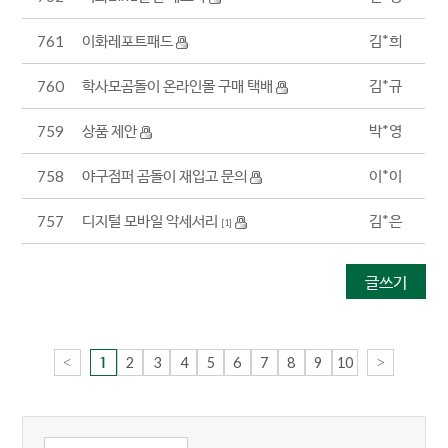
이화레포트패드
김*희
761
학사모곰돌이 온라인몰 구매 택배
김*규
760
상품 제안
박*영
759
야구점퍼 곰돌이 재입고 문의
이*이
758
디지털 모바일 악세서리
김*은
757
[1]
글쓰기
<
2
3
4
5
6
7
8
9
10
>
1