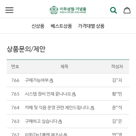
신상품
베스트상품
가격대별 상품
상품문의/제안
번호
제목
작성자
구매가능여부
김*지
766
시스템 정비 언제 끝나나요
황*빈
765
카페 및 식음 운영 관련 제안드립니다.
윤*석
764
구매하고 싶습니다
김*은
763
이화2in1볼펜 제조사
연*영
762