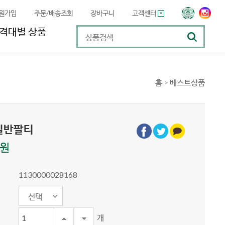
원가입
주문/배송조회
장바구니
고객센터
격대별 상품
홈
>
베스트상품
일반팔티
0원
1130000028168
선택
개