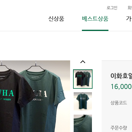
로그인
회
신상품
베스트상품
가
이화호
16,00
상품코드
주문수량