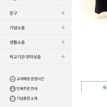
문구
기념소품
생활소품
학교기관 위탁상품
교내매장 운영시간
제
단체주문 안내
기념품점 소개