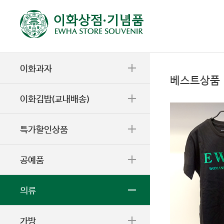
이화과자
베스트상품
이화김밥(교내배송)
특가할인상품
공예품
의류
가방