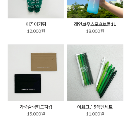
이곰이키링
레인보우스포츠보틀1L
12,000원
18,000원
가죽슬림카드지갑
이화그린5색펜세트
15,000원
11,000원