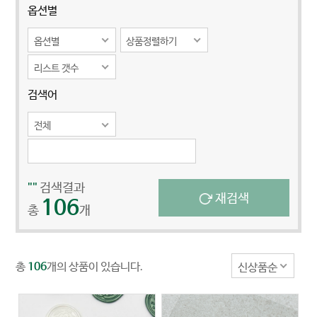
옵션별
옵션별
상품정렬하기
리스트 갯수
검색어
전체
""
검색결과
재검색
106
총
개
총
개의 상품이 있습니다.
신상품순
106