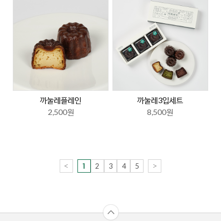
까눌레플레인
까눌레3입세트
2,500원
8,500원
<
2
3
4
5
>
1