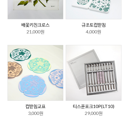
배꽃키친크로스
규조토컵받침
21,000원
4,000원
컵받침교표
티스푼포크10P(LT10)
3,000원
29,000원