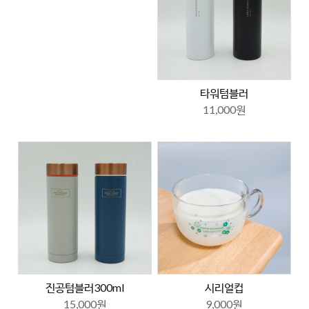
타워텀블러
11,000원
진공텀블러300ml
시리얼컵
15,000원
9,000원