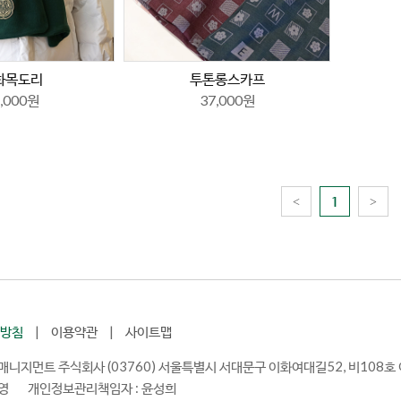
화목도리
투톤롱스카프
,000원
37,000원
<
1
>
방침
|
이용약관
|
사이트맵
수매니지먼트 주식회사
(03760) 서울특별시 서대문구 이화여대길52, 비108
애영 개인정보관리책임자 : 윤성희