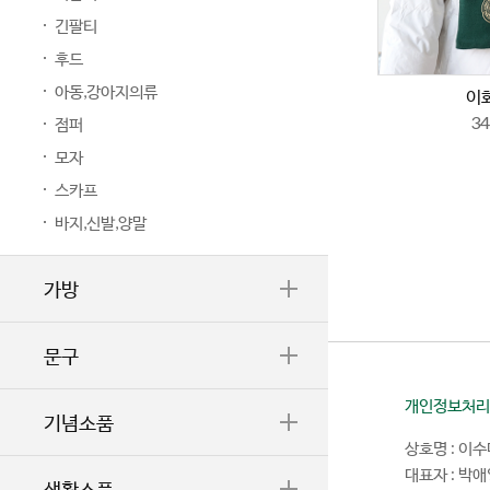
긴팔티
후드
아동,강아지의류
이
34
점퍼
모자
스카프
바지,신발,양말
가방
문구
개인정보처리
기념소품
상호명 : 이
대표자 : 박
생활소품