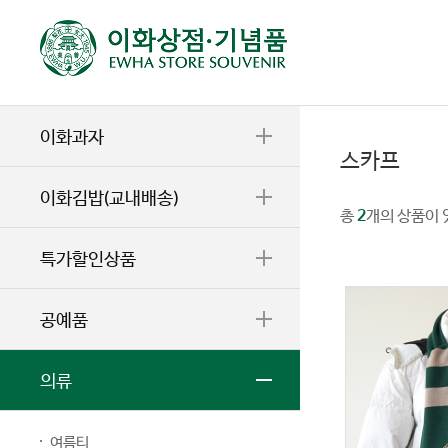
이화과자
스카프
이화김밥(교내배송)
총
개의 상품이 
2
특가할인상품
공예품
의류
여름티